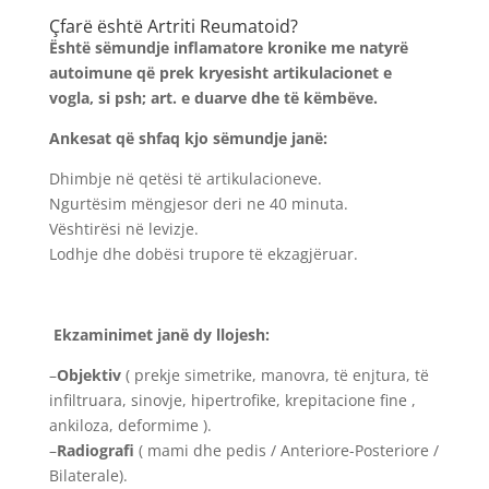
Çfarë është Artriti Reumatoid?
Është sëmundje inflamatore kronike me natyrë
autoimune që prek kryesisht artikulacionet e
vogla, si psh; art. e duarve dhe të këmbëve.
Ankesat që shfaq kjo sëmundje janë:
Dhimbje në qetësi të artikulacioneve.
Ngurtësim mëngjesor deri ne 40 minuta.
Vështirësi në levizje.
Lodhje dhe dobësi trupore të ekzagjëruar.
Ekzaminimet janë dy llojesh:
–
Objektiv
( prekje simetrike, manovra, të enjtura, të
infiltruara, sinovje, hipertrofike, krepitacione fine ,
ankiloza, deformime ).
–
Radiografi
( mami dhe pedis / Anteriore-Posteriore /
Bilaterale).