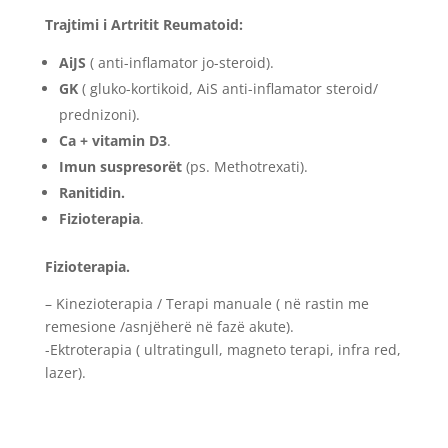
Trajtimi i Artritit Reumatoid:
AiJS
( anti-inflamator jo-steroid).
GK
( gluko-kortikoid, AiS anti-inflamator steroid/
prednizoni).
Ca + vitamin D3
.
Imun suspresorët
(ps. Methotrexati).
Ranitidin.
Fizioterapia
.
Fizioterapia.
– Kinezioterapia / Terapi manuale ( në rastin me
remesione /asnjëherë në fazë akute).
-Ektroterapia ( ultratingull, magneto terapi, infra red,
lazer).