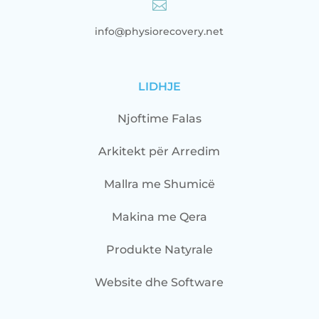

info@physiorecovery.net
LIDHJE
Njoftime Falas
Arkitekt për Arredim
Mallra me Shumicë
Makina me Qera
Produkte Natyrale
Website dhe Software