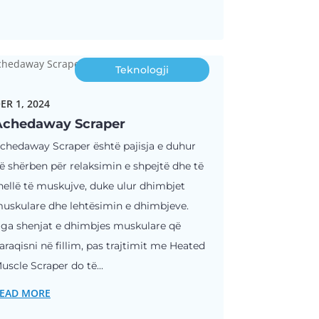
Teknologji
ER 1, 2024
Achedaway Scraper
chedaway Scraper është pajisja e duhur
ë shërben për relaksimin e shpejtë dhe të
hellë të muskujve, duke ulur dhimbjet
uskulare dhe lehtësimin e dhimbjeve.
ga shenjat e dhimbjes muskulare që
araqisni në fillim, pas trajtimit me Heated
uscle Scraper do të...
EAD MORE