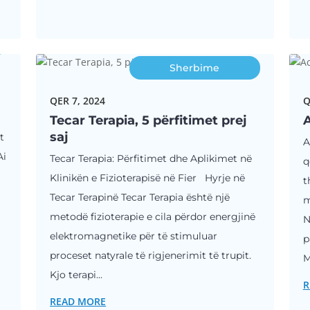
Sherbime
QER 7, 2024
Q
Tecar Terapia, 5 përfitimet prej
saj
t
A
Ai
Tecar Terapia: Përfitimet dhe Aplikimet në
q
Klinikën e Fizioterapisë në Fier Hyrje në
t
Tecar Terapinë Tecar Terapia është një
m
metodë fizioterapie e cila përdor energjinë
N
elektromagnetike për të stimuluar
p
proceset natyrale të rigjenerimit të trupit.
M
Kjo terapi...
R
READ MORE