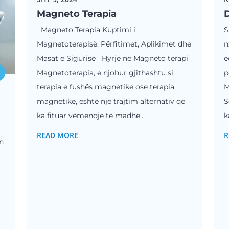
Magneto Terapia
D
Magneto Terapia Kuptimi i
S
Magnetoterapisë: Përfitimet, Aplikimet dhe
n
Masat e Sigurisë Hyrje në Magneto terapi
e
Magnetoterapia, e njohur gjithashtu si
p
terapia e fushës magnetike ose terapia
M
magnetike, është një trajtim alternativ që
S
ka fituar vëmendje të madhe...
k
READ MORE
R
in
t