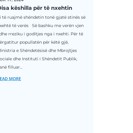
isa këshilla për të nxehtin
i të ruajmë shëndetin tonë gjatë stinës së
xehtë të verës Së bashku me verën vjen
dhe rreziku i goditjes nga i nxehti. Për të
ërgatitur popullatën për këtë gjë,
inistria e Shëndetësisë dhe Mbrojtjes
ociale dhe Instituti i Shëndetit Publik,
anë filluar...
EAD MORE