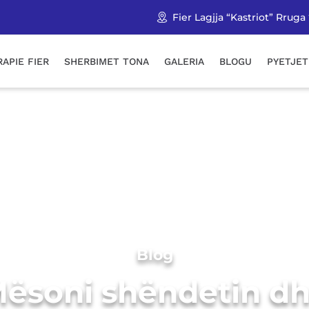
Fier Lagjja “Kastriot” Rr
RAPIE FIER
SHERBIMET TONA
GALERIA
BLOGU
PYETJET
Blog
ësoni shëndetin d