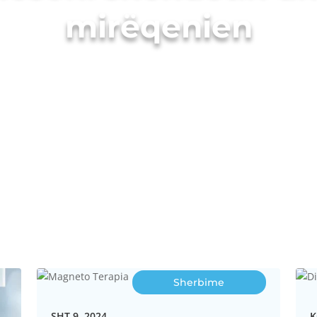
mirëqenien
Sherbime
SHT 9, 2024
K