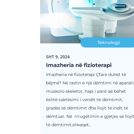
Teknologji
SHT 9, 2024
Imazheria në fizioterapi
Imazheria në fizioterapi Çfare duhet të
bëjmë? Në rastin e një dëmtimi në aparat
muskolo-skeletor, hapi i parë që bëhet
është saktësimi i vendit të dëmtimit,
gradës së dëmtimit dhe llojit të indit të
dëmtuar. Në rrrugëtimin e gjetjes së lloji
të dëmtimit,shkaqet...