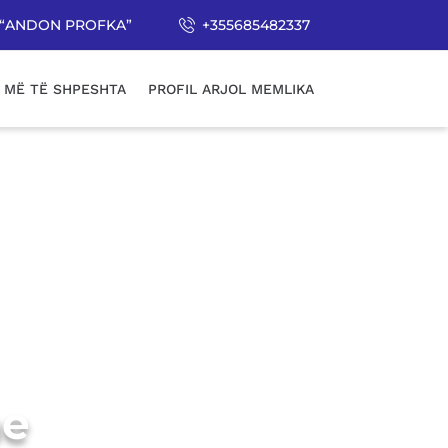
uga “ANDON PROFKA”
+355685482337
 MË TË SHPESHTA
PROFIL ARJOL MEMLIKA
he