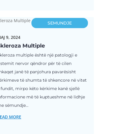
SEMUNDJE
AJ 9, 2024
kleroza Multiple
kleroza multiple është një patologji e
istemit nervor qëndror për të cilen
hkaqet janë të panjohura pavarësisht
ërkimeve të shumta të shkencore në vitet
 fundit, mirpo këto kërkime kanë sjellë
nformacione më të kuptueshme në lidhje
e sëmundje...
EAD MORE