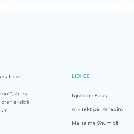
LIDHJE
triot”, Rruga
Njoftime Falas
orë fleksibël
Arkitekt për Arredim
uar.
Mallra me Shumicë