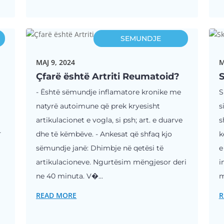
SEMUNDJE
MAJ 9, 2024
M
Çfarë është Artriti Reumatoid?
S
- Është sëmundje inflamatore kronike me
S
natyrë autoimune që prek kryesisht
s
artikulacionet e vogla, si psh; art. e duarve
s
-
dhe të këmbëve. - Ankesat që shfaq kjo
k
sëmundje janë: Dhimbje në qetësi të
e
artikulacioneve. Ngurtësim mëngjesor deri
i
t
ne 40 minuta. V�...
m
READ MORE
R